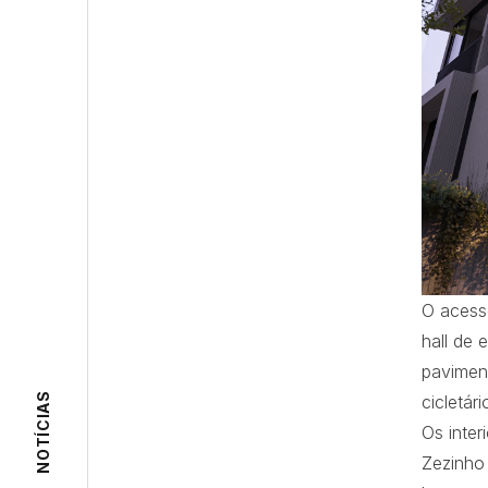
O acesso
hall de
paviment
NOTÍCIAS
cicletár
Os inter
Zezinho