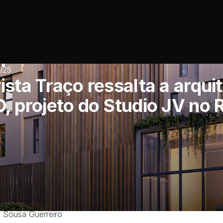
025
ista Traço ressalta a arqui
, projeto do Studio JV no 
ão Original:
Revista Traço
arquitectura lusa e inspiração brasileira
 Sousa Guerreiro