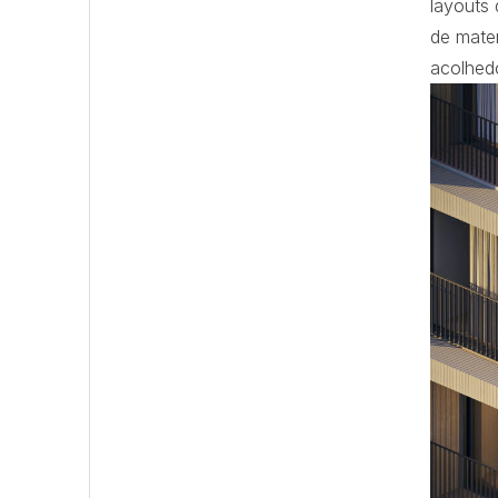
layouts 
de mate
acolhedo