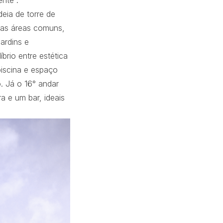
nte”.
eia de torre de
é as áreas comuns,
ardins e
rio entre estética
piscina e espaço
. Já o 16° andar
a e um bar, ideais