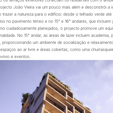
o os terraços exteriores conectam os residentes com o ambie
ojecto João Vieira vai um pouco mais além e desconstrói a id
 trazer a natureza para o edifício: desde o telhado verde at
dos no pavimento térreo e no 15° e 16° andares, que incluem j
mo cuidadosamente planejados, o projecto promove um equilíb
nalidade. No 15° andar, as áreas de lazer incluem academia, 
, proporcionando um ambiente de socialização e relaxamento
espaços ao ar livre e áreas cobertas, como uma churrasqueir
vívio e eventos.