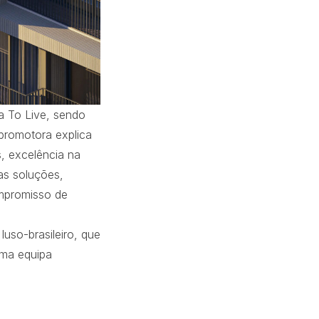
ra To Live, sendo
promotora explica
s, excelência na
as soluções,
ompromisso de
luso-brasileiro, que
uma equipa