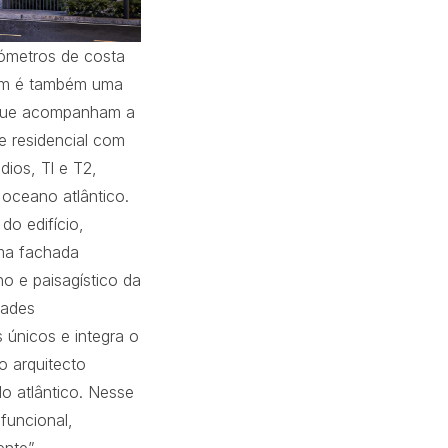
lómetros de costa
gem é também uma
a, que acompanham a
e residencial com
dios, Tl e T2,
 oceano atlântico.
do edifício,
uma fachada
no e paisagístico da
dades
 únicos e integra o
o arquitecto
o atlântico. Nesse
funcional,