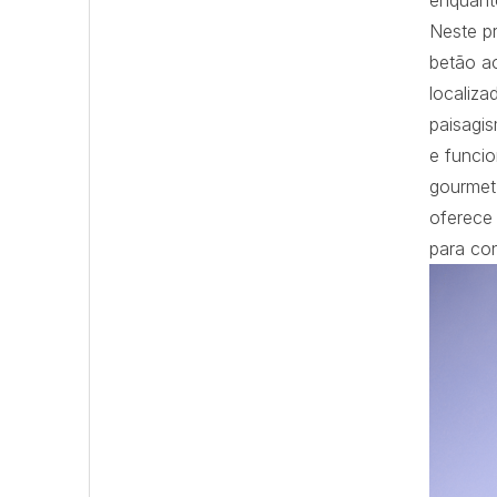
enquant
Neste pr
betão ao
localiza
paisagis
e funcio
gourmet
oferece 
para con