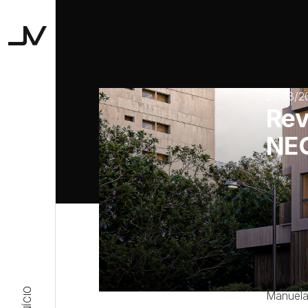
Studio JV
21/03/2
Rev
NEO
Publicaç
Neo com 
INÍCIO
Manuela