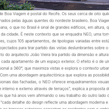
de Boa Viagem é postal do Recife. Os seus cerca de oito qui
hados pelas águas quentes do nordeste brasileiro. Boa Via
bana, o que no Brasil é sinal de grandes edifícios, em altur
l da cidade. É neste contexto que se enquadra NEO, uma torr
es, cujos 105 apartamentos, de tipologias variadas entre estú
ojectados para tirar partido das vistas deslumbrantes sobre o
to do arquitecto João Vieira tira partido da dimensão e altura 
 cada apartamento de um espaço exterior. O efeito é o de 
sional a 360°, que maximiza vistas e explora o contexto urba
 “Com uma abordagem arquitectónica que explora as possibili
sionais das fachadas, o NEO oferece enquadramentos visuais
 interno e externo através de terraços”, explica a proposta d
ês que há anos vem afirmando o seu trabalho do outro lado d
, “cada detalhe do design reflecte uma abordagem moderna e 