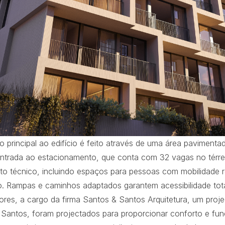
 principal ao edifício é feito através de uma área paviment
 entrada ao estacionamento, que conta com 32 vagas no térr
o técnico, incluindo espaços para pessoas com mobilidade r
io. Rampas e caminhos adaptados garantem acessibilidade tota
iores, a cargo da firma Santos & Santos Arquitetura, um proje
 Santos, foram projectados para proporcionar conforto e fun