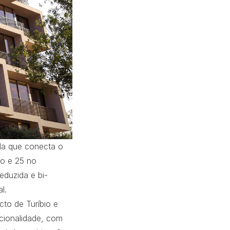
ada que conecta o
eo e 25 no
eduzida e bi-
l.
cto de Turíbio e
cionalidade, com