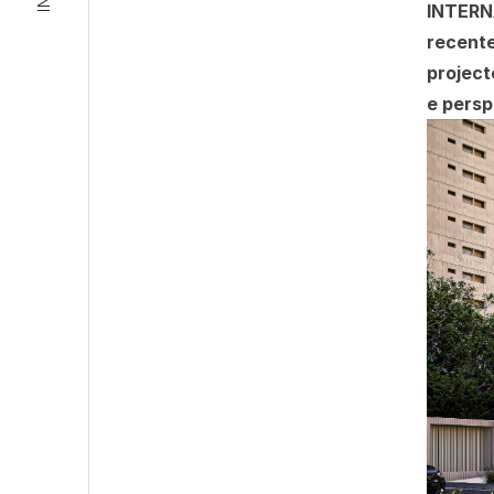
INTERNA
recente
project
e persp