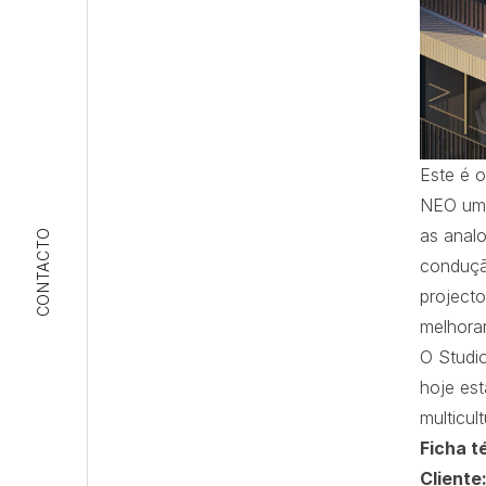
Este é o
NEO um 
as analo
CONTACTO
conduçã
projecto
melhora
O Studio
hoje es
multicul
Ficha t
Cliente