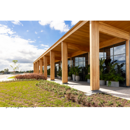
O Pavilhão Parc Autódromo é um projeto sustentável
inserido no masterplan Parc Autódromo, no Paraná.
O volume é construído em estrutura de madeira
engenheirada, com um desenho modular 100%
preparado off-site.
A organização do interior é dividida em área de
diretoria, área de atendimento, áreas de apoio e open
space colaborativo.
O design dialoga com o contexto, onde a transparência
e a simplicidade respeitam a hierarquia de
protagonismo.