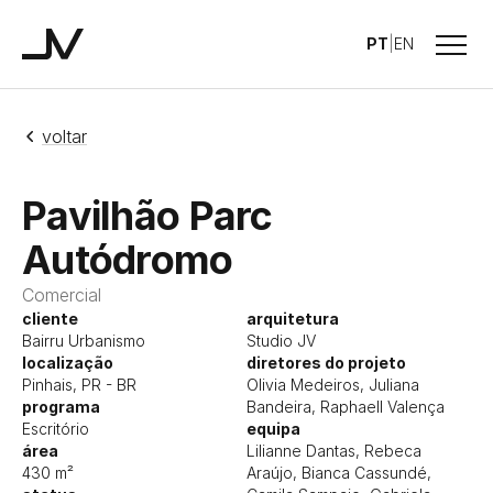
Menu
PT
|
EN
Studio JV
voltar
Pavilhão Parc
Autódromo
Comercial
cliente
arquitetura
Bairru Urbanismo
Studio JV
localização
diretores do projeto
Pinhais, PR - BR
Olivia Medeiros, Juliana
programa
Bandeira, Raphaell Valença
Escritório
equipa
área
Lilianne Dantas, Rebeca
430 m²
Araújo, Bianca Cassundé,