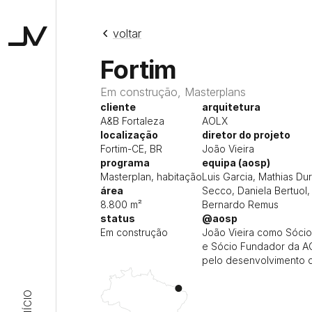
voltar
Studio JV
Fortim
Em construção, Masterplans
cliente
arquitetura
A&B Fortaleza
AOLX
localização
diretor do projeto
Fortim-CE, BR
João Vieira
programa
equipa (aosp)
Masterplan, habitação
Luis Garcia, Mathias Dur
área
Secco, Daniela Bertuol,
8.800 m²
Bernardo Remus
status
@aosp
Em construção
João Vieira como Sócio
e Sócio Fundador da A
pelo desenvolvimento d
INÍCIO