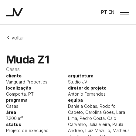
Menu
PT
|
EN
Studio JV
voltar
Muda Z1
Casas
cliente
arquitetura
Vanguard Properties
Studio JV
localização
diretor do projeto
Comporta, PT
António Fernandes
programa
equipa
Casas
Daniela Cobas, Rodolfo
área
Capeto, Carolina Góes, Lara
7.200 m²
Lima, Pedro Costa, Caio
status
Carvalho, Júlia Vieira, Paula
Projeto de execução
Andreo, Luiz Mazullo, Matheus