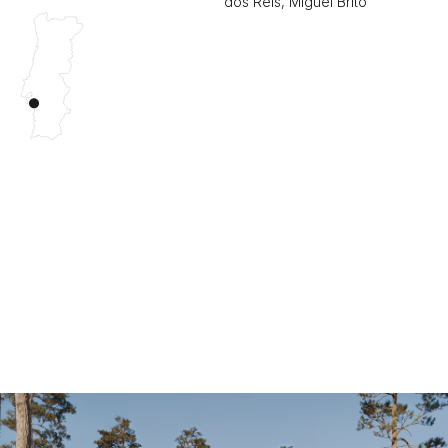
dos Reis, Miguel Brito
O Muda Z1 é um projeto de habitações
predominantemente térreas.